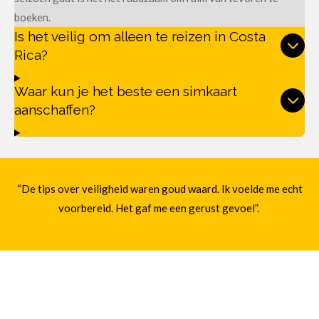
boeken.
Is het veilig om alleen te reizen in Costa
Rica?
Waar kun je het beste een simkaart
aanschaffen?
“De tips over veiligheid waren goud waard. Ik voelde me echt
voorbereid. Het gaf me een gerust gevoel”.
"Dankzij Mi Pura Vida sliep ik bij een gastgezin die me als
familie ontving. Dat maakte mijn reis onvergetelijk.”