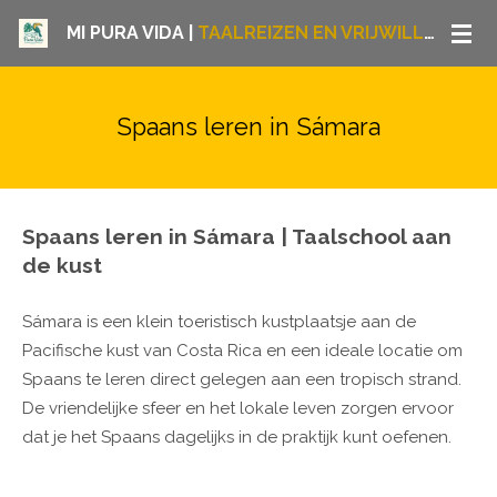
Ga
MI PURA VIDA |
TAALREIZEN EN VRIJWILLIGERSWERK COSTA RICA
direct
naar
de
Spaans leren in Sámara
hoofdinhoud
Spaans leren in Sámara | Taalschool aan
de kust
Sámara is een klein toeristisch kustplaatsje aan de
Pacifische kust van Costa Rica en een ideale locatie om
Spaans te leren direct gelegen aan een tropisch strand.
De vriendelijke sfeer en het lokale leven zorgen ervoor
dat je het Spaans dagelijks in de praktijk kunt oefenen.